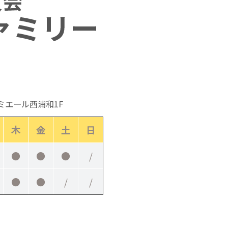
ルミエール西浦和1F
木
金
土
日
●
●
●
/
●
●
/
/