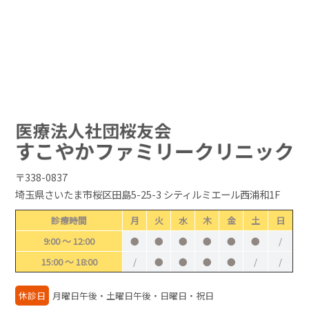
〒338-0837
埼玉県さいたま市桜区田島5-25-3 シティルミエール西浦和1F
診療時間
月
火
水
木
金
土
日
9:00 ～ 12:00
●
●
●
●
●
●
/
15:00 ～ 18:00
/
●
●
●
●
/
/
休診日
月曜日午後・土曜日午後・日曜日・祝日